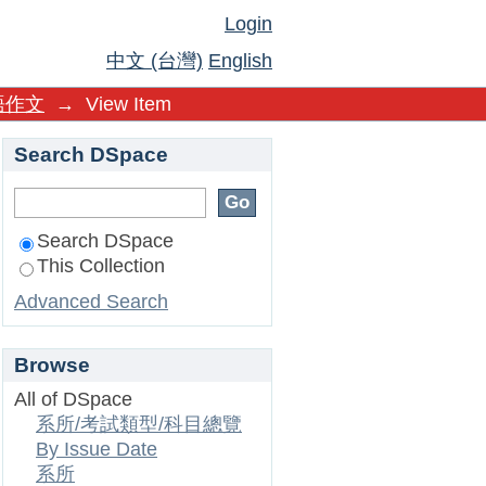
Login
中文 (台灣)
English
語作文
→
View Item
Search DSpace
Search DSpace
This Collection
Advanced Search
Browse
All of DSpace
系所/考試類型/科目總覽
By Issue Date
系所