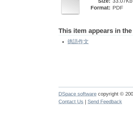
Size:
33.07Kb
Format:
PDF
This item appears in the
德語作文
DSpace software
copyright © 2
Contact Us
|
Send Feedback