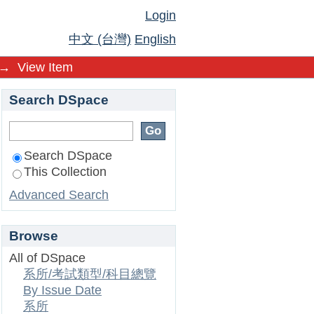
Login
中文 (台灣)
English
→
View Item
Search DSpace
Search DSpace
This Collection
Advanced Search
Browse
All of DSpace
系所/考試類型/科目總覽
By Issue Date
系所