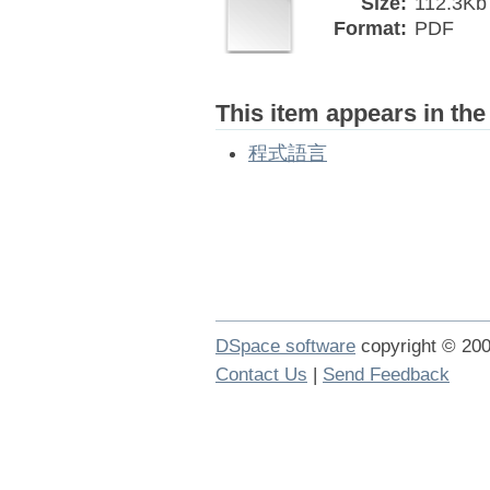
Size:
112.3Kb
Format:
PDF
This item appears in the
程式語言
DSpace software
copyright © 2
Contact Us
|
Send Feedback