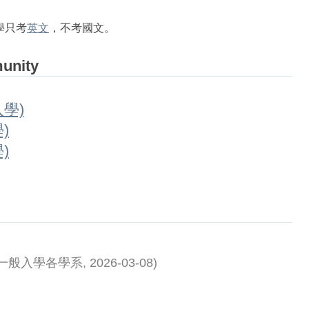
學只考
英文
，不考國文。
munity
學)
)
)
一般入學各學系
,
2026-03-08
)