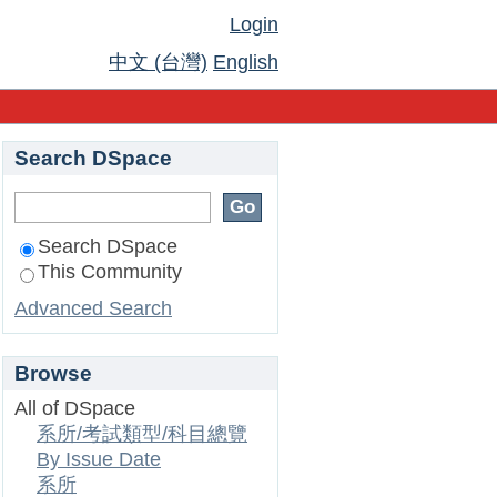
Login
中文 (台灣)
English
Search DSpace
Search DSpace
This Community
Advanced Search
Browse
All of DSpace
系所/考試類型/科目總覽
By Issue Date
系所