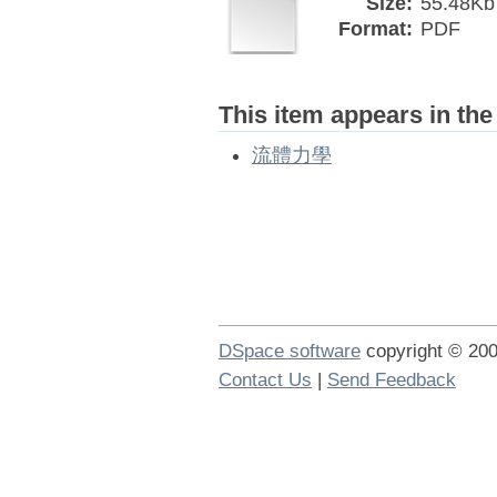
Size:
55.48Kb
Format:
PDF
This item appears in the
流體力學
DSpace software
copyright © 2
Contact Us
|
Send Feedback