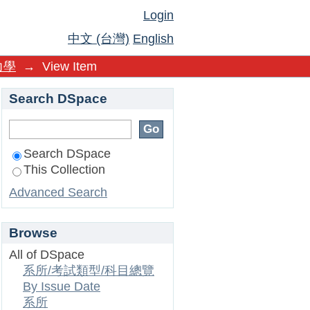
Login
中文 (台灣)
English
力學
→
View Item
Search DSpace
Search DSpace
This Collection
Advanced Search
Browse
All of DSpace
系所/考試類型/科目總覽
By Issue Date
系所