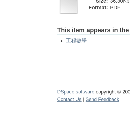
Size:
36.30Kb
Format:
PDF
This item appears in the
工程數學
DSpace software
copyright © 2
Contact Us
|
Send Feedback