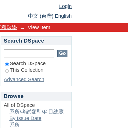
Login
中文 (台灣)
English
工程數學
→
View Item
Search DSpace
Search DSpace
This Collection
Advanced Search
Browse
All of DSpace
系所/考試類型/科目總覽
By Issue Date
系所